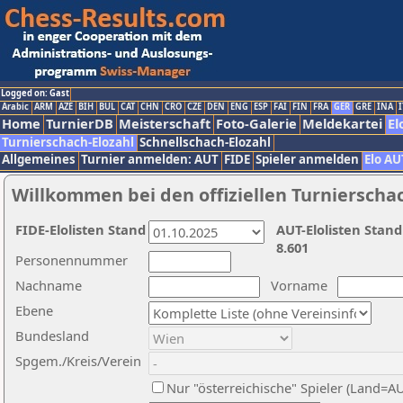
Logged on: Gast
Arabic
ARM
AZE
BIH
BUL
CAT
CHN
CRO
CZE
DEN
ENG
ESP
FAI
FIN
FRA
GER
GRE
INA
I
Home
TurnierDB
Meisterschaft
Foto-Galerie
Meldekartei
El
Turnierschach-Elozahl
Schnellschach-Elozahl
Allgemeines
Turnier anmelden: AUT
FIDE
Spieler anmelden
Elo AU
Willkommen bei den offiziellen Turnierscha
FIDE-Elolisten Stand
AUT-Elolisten Stand
8.601
Personennummer
Nachname
Vorname
Ebene
Bundesland
Spgem./Kreis/Verein
Nur "österreichische" Spieler (Land=A