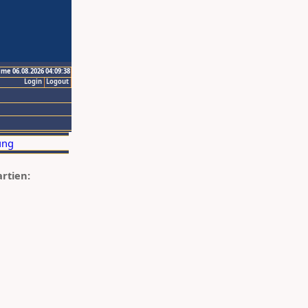
ime 06.08.2026 04:09:38
Login
Logout
artien: