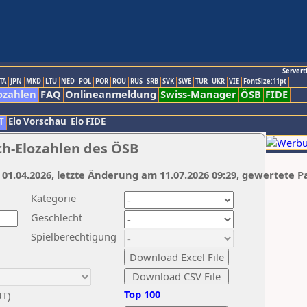
Servert
TA
JPN
MKD
LTU
NED
POL
POR
ROU
RUS
SRB
SVK
SWE
TUR
UKR
VIE
FontSize:11pt
ozahlen
FAQ
Onlineanmeldung
Swiss-Manager
ÖSB
FIDE
T
Elo Vorschau
Elo FIDE
ch-Elozahlen des ÖSB
 01.04.2026, letzte Änderung am 11.07.2026 09:29, gewertete P
Kategorie
Geschlecht
Spielberechtigung
Top 100
UT)