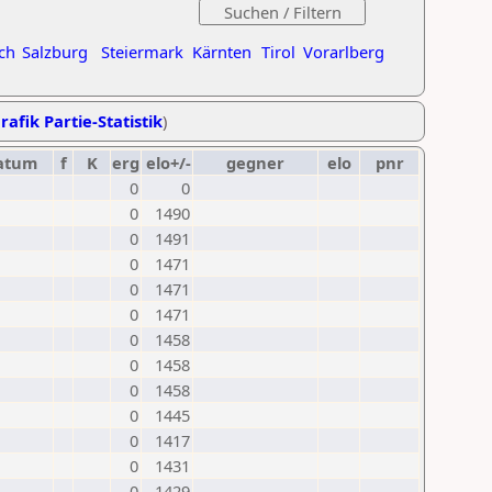
ch
Salzburg
Steiermark
Kärnten
Tirol
Vorarlberg
rafik Partie-Statistik
)
atum
f
K
erg
elo+/-
gegner
elo
pnr
0
0
0
1490
0
1491
0
1471
0
1471
0
1471
0
1458
0
1458
0
1458
0
1445
0
1417
0
1431
0
1429