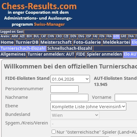
Logged on: Gast
Arabic
ARM
AZE
BIH
BUL
CAT
CHN
CRO
CZE
DEN
ENG
ESP
FAI
FIN
FRA
GER
GRE
INA
I
Home
TurnierDB
Meisterschaft
Foto-Galerie
Meldekartei
El
Turnierschach-Elozahl
Schnellschach-Elozahl
Allgemeines
Turnier anmelden: AUT
FIDE
Spieler anmelden
Elo AU
Willkommen bei den offiziellen Turnierscha
FIDE-Elolisten Stand
AUT-Elolisten Stand
13.945
Personennummer
Nachname
Vorname
Ebene
Bundesland
Spgem./Kreis/Verein
Nur "österreichische" Spieler (Land=A