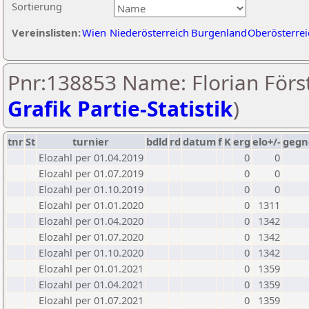
Sortierung
Vereinslisten:
Wien
Niederösterreich
Burgenland
Oberösterrei
Pnr:138853 Name: Florian Först
Grafik Partie-Statistik
)
tnr
St
turnier
bdld
rd
datum
f
K
erg
elo+/-
gegn
Elozahl per 01.04.2019
0
0
Elozahl per 01.07.2019
0
0
Elozahl per 01.10.2019
0
0
Elozahl per 01.01.2020
0
1311
Elozahl per 01.04.2020
0
1342
Elozahl per 01.07.2020
0
1342
Elozahl per 01.10.2020
0
1342
Elozahl per 01.01.2021
0
1359
Elozahl per 01.04.2021
0
1359
Elozahl per 01.07.2021
0
1359