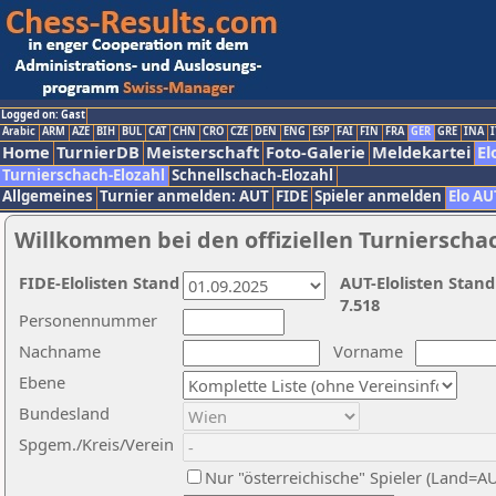
Logged on: Gast
Arabic
ARM
AZE
BIH
BUL
CAT
CHN
CRO
CZE
DEN
ENG
ESP
FAI
FIN
FRA
GER
GRE
INA
I
Home
TurnierDB
Meisterschaft
Foto-Galerie
Meldekartei
El
Turnierschach-Elozahl
Schnellschach-Elozahl
Allgemeines
Turnier anmelden: AUT
FIDE
Spieler anmelden
Elo AU
Willkommen bei den offiziellen Turnierscha
FIDE-Elolisten Stand
AUT-Elolisten Stand
7.518
Personennummer
Nachname
Vorname
Ebene
Bundesland
Spgem./Kreis/Verein
Nur "österreichische" Spieler (Land=A