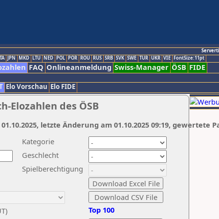
Servert
TA
JPN
MKD
LTU
NED
POL
POR
ROU
RUS
SRB
SVK
SWE
TUR
UKR
VIE
FontSize:11pt
ozahlen
FAQ
Onlineanmeldung
Swiss-Manager
ÖSB
FIDE
T
Elo Vorschau
Elo FIDE
ch-Elozahlen des ÖSB
 01.10.2025, letzte Änderung am 01.10.2025 09:19, gewertete P
Kategorie
Geschlecht
Spielberechtigung
Top 100
UT)