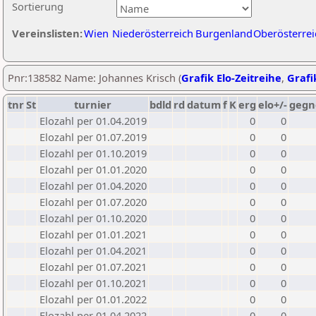
Sortierung
Vereinslisten:
Wien
Niederösterreich
Burgenland
Oberösterrei
Pnr:138582 Name: Johannes Krisch (
Grafik Elo-Zeitreihe
,
Grafi
tnr
St
turnier
bdld
rd
datum
f
K
erg
elo+/-
gegn
Elozahl per 01.04.2019
0
0
Elozahl per 01.07.2019
0
0
Elozahl per 01.10.2019
0
0
Elozahl per 01.01.2020
0
0
Elozahl per 01.04.2020
0
0
Elozahl per 01.07.2020
0
0
Elozahl per 01.10.2020
0
0
Elozahl per 01.01.2021
0
0
Elozahl per 01.04.2021
0
0
Elozahl per 01.07.2021
0
0
Elozahl per 01.10.2021
0
0
Elozahl per 01.01.2022
0
0
Elozahl per 01.04.2022
0
0