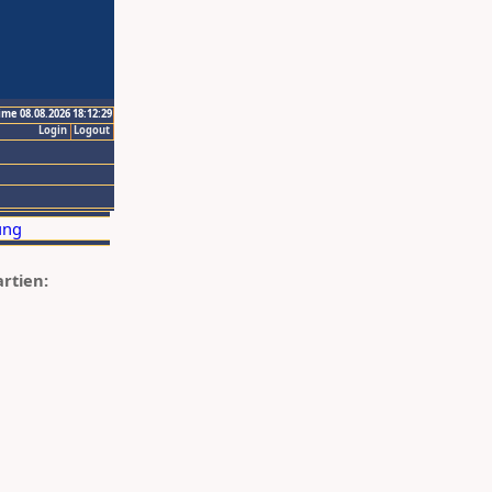
ime 08.08.2026 18:12:29
Login
Logout
artien: