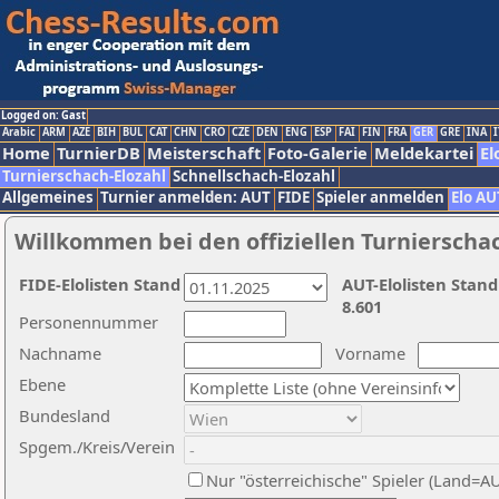
Logged on: Gast
Arabic
ARM
AZE
BIH
BUL
CAT
CHN
CRO
CZE
DEN
ENG
ESP
FAI
FIN
FRA
GER
GRE
INA
I
Home
TurnierDB
Meisterschaft
Foto-Galerie
Meldekartei
El
Turnierschach-Elozahl
Schnellschach-Elozahl
Allgemeines
Turnier anmelden: AUT
FIDE
Spieler anmelden
Elo AU
Willkommen bei den offiziellen Turnierscha
FIDE-Elolisten Stand
AUT-Elolisten Stand
8.601
Personennummer
Nachname
Vorname
Ebene
Bundesland
Spgem./Kreis/Verein
Nur "österreichische" Spieler (Land=A