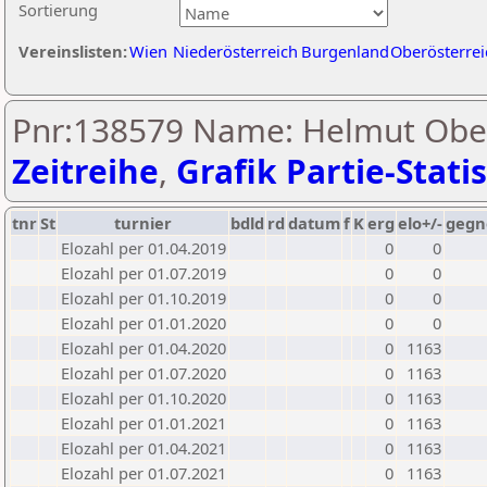
Sortierung
Vereinslisten:
Wien
Niederösterreich
Burgenland
Oberösterrei
Pnr:138579 Name: Helmut Ober
Zeitreihe
,
Grafik Partie-Statis
tnr
St
turnier
bdld
rd
datum
f
K
erg
elo+/-
gegn
Elozahl per 01.04.2019
0
0
Elozahl per 01.07.2019
0
0
Elozahl per 01.10.2019
0
0
Elozahl per 01.01.2020
0
0
Elozahl per 01.04.2020
0
1163
Elozahl per 01.07.2020
0
1163
Elozahl per 01.10.2020
0
1163
Elozahl per 01.01.2021
0
1163
Elozahl per 01.04.2021
0
1163
Elozahl per 01.07.2021
0
1163