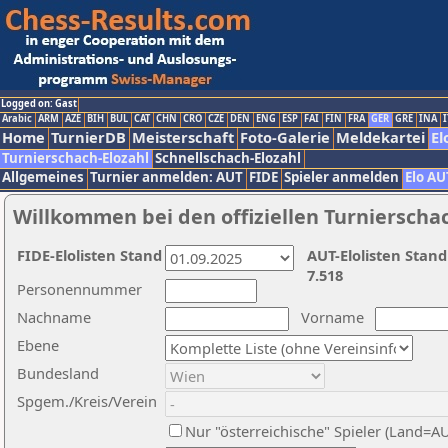
Logged on: Gast
Arabic
ARM
AZE
BIH
BUL
CAT
CHN
CRO
CZE
DEN
ENG
ESP
FAI
FIN
FRA
GER
GRE
INA
I
Home
TurnierDB
Meisterschaft
Foto-Galerie
Meldekartei
El
Turnierschach-Elozahl
Schnellschach-Elozahl
Allgemeines
Turnier anmelden: AUT
FIDE
Spieler anmelden
Elo AU
Willkommen bei den offiziellen Turnierscha
FIDE-Elolisten Stand
AUT-Elolisten Stand
7.518
Personennummer
Nachname
Vorname
Ebene
Bundesland
Spgem./Kreis/Verein
Nur "österreichische" Spieler (Land=A