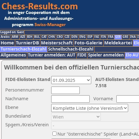
Logged on: Gast
Arabic
ARM
AZE
BIH
BUL
CAT
CHN
CRO
CZE
DEN
ENG
ESP
FAI
FIN
FRA
GER
GRE
INA
I
Home
TurnierDB
Meisterschaft
Foto-Galerie
Meldekartei
El
Turnierschach-Elozahl
Schnellschach-Elozahl
Allgemeines
Turnier anmelden: AUT
FIDE
Spieler anmelden
Elo AU
Willkommen bei den offiziellen Turnierscha
FIDE-Elolisten Stand
AUT-Elolisten Stand
7.518
Personennummer
Nachname
Vorname
Ebene
Bundesland
Spgem./Kreis/Verein
Nur "österreichische" Spieler (Land=A