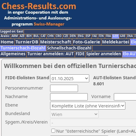
Logged on: Gast
Arabic
ARM
AZE
BIH
BUL
CAT
CHN
CRO
CZE
DEN
ENG
ESP
FAI
FIN
FRA
GER
GRE
INA
I
Home
TurnierDB
Meisterschaft
Foto-Galerie
Meldekartei
El
Turnierschach-Elozahl
Schnellschach-Elozahl
Allgemeines
Turnier anmelden: AUT
FIDE
Spieler anmelden
Elo AU
Willkommen bei den offiziellen Turnierscha
FIDE-Elolisten Stand
AUT-Elolisten Stand
8.601
Personennummer
Nachname
Vorname
Ebene
Bundesland
Spgem./Kreis/Verein
Nur "österreichische" Spieler (Land=A