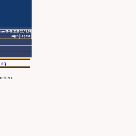
ime 06.08.2026 20:18:08
Login
Logout
artien: