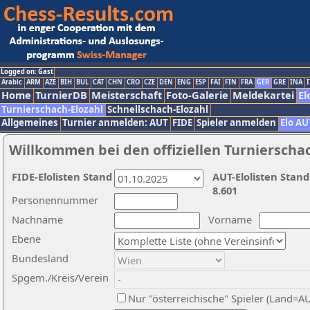
Logged on: Gast
Arabic
ARM
AZE
BIH
BUL
CAT
CHN
CRO
CZE
DEN
ENG
ESP
FAI
FIN
FRA
GER
GRE
INA
I
Home
TurnierDB
Meisterschaft
Foto-Galerie
Meldekartei
El
Turnierschach-Elozahl
Schnellschach-Elozahl
Allgemeines
Turnier anmelden: AUT
FIDE
Spieler anmelden
Elo AU
Willkommen bei den offiziellen Turnierscha
FIDE-Elolisten Stand
AUT-Elolisten Stand
8.601
Personennummer
Nachname
Vorname
Ebene
Bundesland
Spgem./Kreis/Verein
Nur "österreichische" Spieler (Land=A