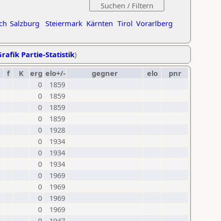
ch
Salzburg
Steiermark
Kärnten
Tirol
Vorarlberg
rafik Partie-Statistik
)
f
K
erg
elo+/-
gegner
elo
pnr
0
1859
0
1859
0
1859
0
1859
0
1928
0
1934
0
1934
0
1934
0
1969
0
1969
0
1969
0
1969
0
1947