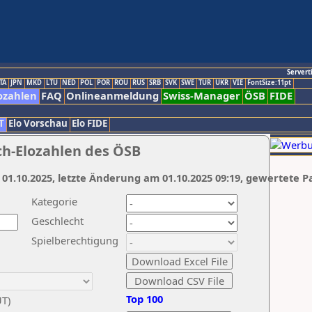
Servert
TA
JPN
MKD
LTU
NED
POL
POR
ROU
RUS
SRB
SVK
SWE
TUR
UKR
VIE
FontSize:11pt
ozahlen
FAQ
Onlineanmeldung
Swiss-Manager
ÖSB
FIDE
T
Elo Vorschau
Elo FIDE
ch-Elozahlen des ÖSB
 01.10.2025, letzte Änderung am 01.10.2025 09:19, gewertete P
Kategorie
Geschlecht
Spielberechtigung
Top 100
UT)