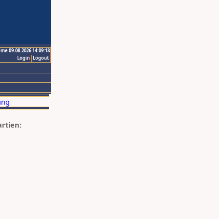
ime 09.08.2026 14:09:18
Login
Logout
artien: