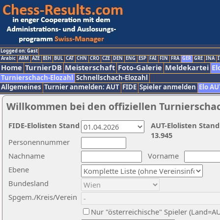
Logged on: Gast
Arabic
ARM
AZE
BIH
BUL
CAT
CHN
CRO
CZE
DEN
ENG
ESP
FAI
FIN
FRA
GER
GRE
INA
I
Home
TurnierDB
Meisterschaft
Foto-Galerie
Meldekartei
El
Turnierschach-Elozahl
Schnellschach-Elozahl
Allgemeines
Turnier anmelden: AUT
FIDE
Spieler anmelden
Elo AU
Willkommen bei den offiziellen Turnierscha
FIDE-Elolisten Stand
AUT-Elolisten Stand
13.945
Personennummer
Nachname
Vorname
Ebene
Bundesland
Spgem./Kreis/Verein
Nur "österreichische" Spieler (Land=A