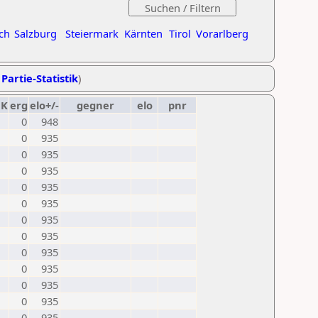
ch
Salzburg
Steiermark
Kärnten
Tirol
Vorarlberg
 Partie-Statistik
)
K
erg
elo+/-
gegner
elo
pnr
0
948
0
935
0
935
0
935
0
935
0
935
0
935
0
935
0
935
0
935
0
935
0
935
0
935