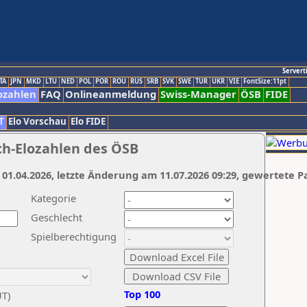
Servert
TA
JPN
MKD
LTU
NED
POL
POR
ROU
RUS
SRB
SVK
SWE
TUR
UKR
VIE
FontSize:11pt
ozahlen
FAQ
Onlineanmeldung
Swiss-Manager
ÖSB
FIDE
T
Elo Vorschau
Elo FIDE
ch-Elozahlen des ÖSB
 01.04.2026, letzte Änderung am 11.07.2026 09:29, gewertete P
Kategorie
Geschlecht
Spielberechtigung
Top 100
UT)