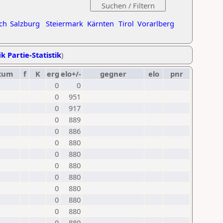
ch
Salzburg
Steiermark
Kärnten
Tirol
Vorarlberg
k Partie-Statistik
)
tum
f
K
erg
elo+/-
gegner
elo
pnr
0
0
0
951
0
917
0
889
0
886
0
880
0
880
0
880
0
880
0
880
0
880
0
880
0
880