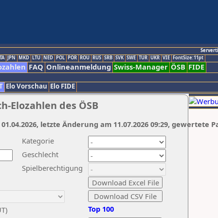
Servert
TA
JPN
MKD
LTU
NED
POL
POR
ROU
RUS
SRB
SVK
SWE
TUR
UKR
VIE
FontSize:11pt
ozahlen
FAQ
Onlineanmeldung
Swiss-Manager
ÖSB
FIDE
T
Elo Vorschau
Elo FIDE
ch-Elozahlen des ÖSB
 01.04.2026, letzte Änderung am 11.07.2026 09:29, gewertete P
Kategorie
Geschlecht
Spielberechtigung
Top 100
UT)