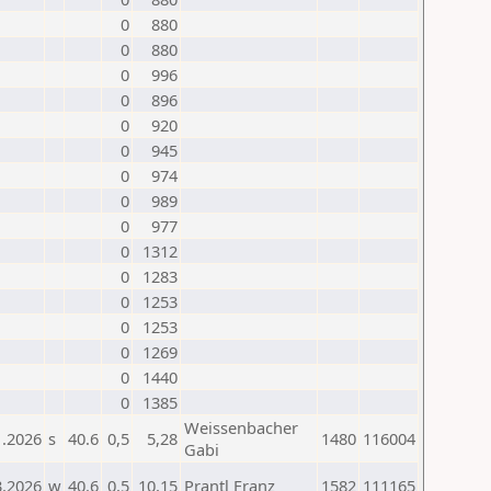
0
880
0
880
0
996
0
896
0
920
0
945
0
974
0
989
0
977
0
1312
0
1283
0
1253
0
1253
0
1269
0
1440
0
1385
Weissenbacher
1.2026
s
40.6
0,5
5,28
1480
116004
Gabi
3.2026
w
40.6
0,5
10,15
Prantl Franz
1582
111165