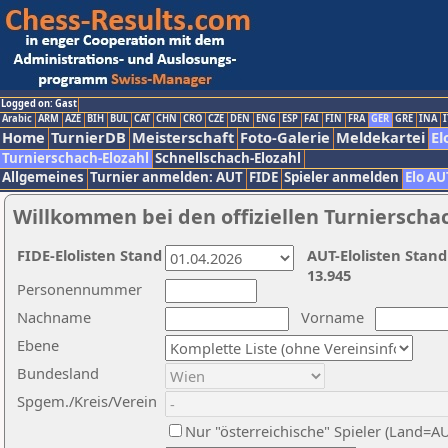
Logged on: Gast
Arabic
ARM
AZE
BIH
BUL
CAT
CHN
CRO
CZE
DEN
ENG
ESP
FAI
FIN
FRA
GER
GRE
INA
I
Home
TurnierDB
Meisterschaft
Foto-Galerie
Meldekartei
El
Turnierschach-Elozahl
Schnellschach-Elozahl
Allgemeines
Turnier anmelden: AUT
FIDE
Spieler anmelden
Elo AU
Willkommen bei den offiziellen Turnierscha
FIDE-Elolisten Stand
AUT-Elolisten Stand
13.945
Personennummer
Nachname
Vorname
Ebene
Bundesland
Spgem./Kreis/Verein
Nur "österreichische" Spieler (Land=A