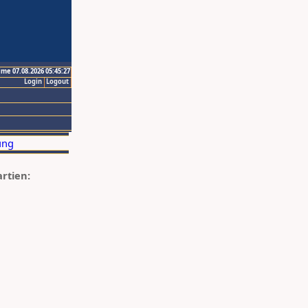
ime 07.08.2026 05:45:27
Login
Logout
artien: