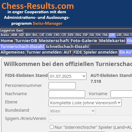
Logged on: Gast
Arabic
ARM
AZE
BIH
BUL
CAT
CHN
CRO
CZE
DEN
ENG
ESP
FAI
FIN
FRA
GER
GRE
INA
I
Home
TurnierDB
Meisterschaft
Foto-Galerie
Meldekartei
El
Turnierschach-Elozahl
Schnellschach-Elozahl
Allgemeines
Turnier anmelden: AUT
FIDE
Spieler anmelden
Elo AU
Willkommen bei den offiziellen Turnierscha
FIDE-Elolisten Stand
AUT-Elolisten Stand
7.518
Personennummer
Nachname
Vorname
Ebene
Bundesland
Spgem./Kreis/Verein
Nur "österreichische" Spieler (Land=A