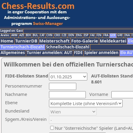
Logged on: Gast
Arabic
ARM
AZE
BIH
BUL
CAT
CHN
CRO
CZE
DEN
ENG
ESP
FAI
FIN
FRA
GER
GRE
INA
I
Home
TurnierDB
Meisterschaft
Foto-Galerie
Meldekartei
El
Turnierschach-Elozahl
Schnellschach-Elozahl
Allgemeines
Turnier anmelden: AUT
FIDE
Spieler anmelden
Elo AU
Willkommen bei den offiziellen Turnierscha
FIDE-Elolisten Stand
AUT-Elolisten Stand
8.601
Personennummer
Nachname
Vorname
Ebene
Bundesland
Spgem./Kreis/Verein
Nur "österreichische" Spieler (Land=A