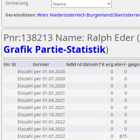
Sortierung
Vereinslisten:
Wien
Niederösterreich
Burgenland
Oberösterrei
Pnr:138213 Name: Ralph Eder (
Grafik Partie-Statistik
)
tnr
St
turnier
bdld
rd
datum
f
K
erg
elo+/-
gegn
Elozahl per 01.04.2020
0
0
Elozahl per 01.07.2020
0
0
Elozahl per 01.10.2020
0
0
Elozahl per 01.01.2021
0
0
Elozahl per 01.04.2021
0
0
Elozahl per 01.07.2021
0
0
Elozahl per 01.10.2021
0
0
Elozahl per 01.01.2022
0
0
Elozahl per 01.04.2022
0
0
Elozahl per 01.07.2022
0
875