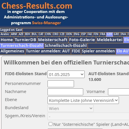
Logged on: Gast
Arabic
ARM
AZE
BIH
BUL
CAT
CHN
CRO
CZE
DEN
ENG
ESP
FAI
FIN
FRA
GER
GRE
INA
I
Home
TurnierDB
Meisterschaft
Foto-Galerie
Meldekartei
El
Turnierschach-Elozahl
Schnellschach-Elozahl
Allgemeines
Turnier anmelden: AUT
FIDE
Spieler anmelden
Elo AU
Willkommen bei den offiziellen Turnierscha
FIDE-Elolisten Stand
AUT-Elolisten Stand
13.600
Personennummer
Nachname
Vorname
Ebene
Bundesland
Spgem./Kreis/Verein
Nur "österreichische" Spieler (Land=A