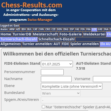
Logged on: Gast
Arabic
ARM
AZE
BIH
BUL
CAT
CHN
CRO
CZE
DEN
ENG
ESP
FAI
FIN
FRA
GER
GRE
INA
I
Home
TurnierDB
Meisterschaft
Foto-Galerie
Meldekartei
El
Turnierschach-Elozahl
Schnellschach-Elozahl
Allgemeines
Turnier anmelden: AUT
FIDE
Spieler anmelden
Elo AU
Willkommen bei den offiziellen Turnierscha
FIDE-Elolisten Stand
AUT-Elolisten Stand
7.518
Personennummer
Nachname
Vorname
Ebene
Bundesland
Spgem./Kreis/Verein
Nur "österreichische" Spieler (Land=A