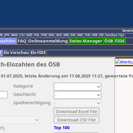
Servert
TA
JPN
MKD
LTU
NED
POL
POR
ROU
RUS
SRB
SVK
SWE
TUR
UKR
VIE
FontSize:11pt
ozahlen
FAQ
Onlineanmeldung
Swiss-Manager
ÖSB
FIDE
T
Elo Vorschau
Elo FIDE
ch-Elozahlen des ÖSB
 01.07.2025, letzte Änderung am 17.08.2025 11:27, gewertete P
Kategorie
Geschlecht
Spielberechtigung
Top 100
UT)