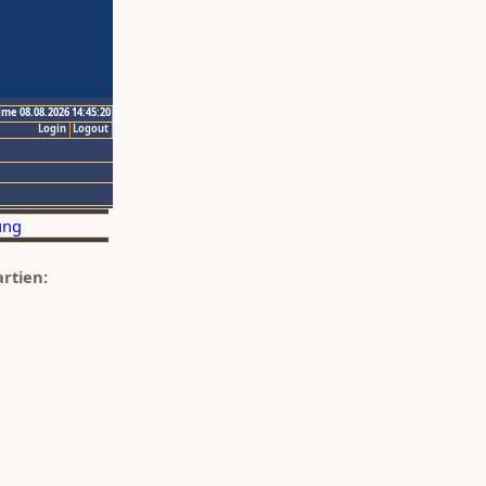
ime 08.08.2026 14:45:20
Login
Logout
artien: