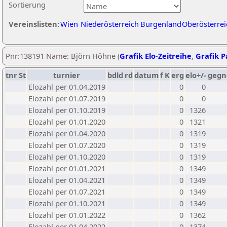
Sortierung
Vereinslisten:
Wien
Niederösterreich
Burgenland
Oberösterrei
Pnr:138191 Name: Björn Höhne (
Grafik Elo-Zeitreihe
,
Grafik Pa
tnr
St
turnier
bdld
rd
datum
f
K
erg
elo+/-
gegn
Elozahl per 01.04.2019
0
0
Elozahl per 01.07.2019
0
0
Elozahl per 01.10.2019
0
1326
Elozahl per 01.01.2020
0
1321
Elozahl per 01.04.2020
0
1319
Elozahl per 01.07.2020
0
1319
Elozahl per 01.10.2020
0
1319
Elozahl per 01.01.2021
0
1349
Elozahl per 01.04.2021
0
1349
Elozahl per 01.07.2021
0
1349
Elozahl per 01.10.2021
0
1349
Elozahl per 01.01.2022
0
1362
Elozahl per 01.04.2022
0
1374