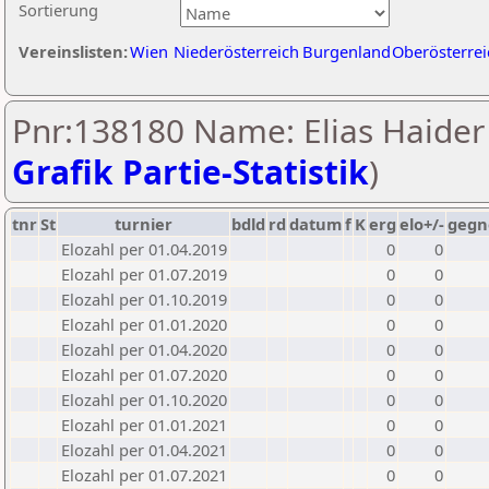
Sortierung
Vereinslisten:
Wien
Niederösterreich
Burgenland
Oberösterrei
Pnr:138180 Name: Elias Haider 
Grafik Partie-Statistik
)
tnr
St
turnier
bdld
rd
datum
f
K
erg
elo+/-
gegn
Elozahl per 01.04.2019
0
0
Elozahl per 01.07.2019
0
0
Elozahl per 01.10.2019
0
0
Elozahl per 01.01.2020
0
0
Elozahl per 01.04.2020
0
0
Elozahl per 01.07.2020
0
0
Elozahl per 01.10.2020
0
0
Elozahl per 01.01.2021
0
0
Elozahl per 01.04.2021
0
0
Elozahl per 01.07.2021
0
0