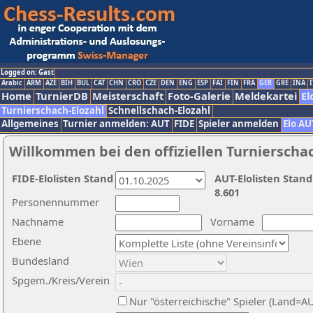
Logged on: Gast
Arabic
ARM
AZE
BIH
BUL
CAT
CHN
CRO
CZE
DEN
ENG
ESP
FAI
FIN
FRA
GER
GRE
INA
I
Home
TurnierDB
Meisterschaft
Foto-Galerie
Meldekartei
El
Turnierschach-Elozahl
Schnellschach-Elozahl
Allgemeines
Turnier anmelden: AUT
FIDE
Spieler anmelden
Elo AU
Willkommen bei den offiziellen Turnierscha
FIDE-Elolisten Stand
AUT-Elolisten Stand
8.601
Personennummer
Nachname
Vorname
Ebene
Bundesland
Spgem./Kreis/Verein
Nur "österreichische" Spieler (Land=A