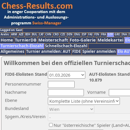
Logged on: Gast
Arabic
ARM
AZE
BIH
BUL
CAT
CHN
CRO
CZE
DEN
ENG
ESP
FAI
FIN
FRA
GER
GRE
INA
I
Home
TurnierDB
Meisterschaft
Foto-Galerie
Meldekartei
El
Turnierschach-Elozahl
Schnellschach-Elozahl
Allgemeines
Turnier anmelden: AUT
FIDE
Spieler anmelden
Elo AU
Willkommen bei den offiziellen Turnierscha
FIDE-Elolisten Stand
AUT-Elolisten Stand
10.879
Personennummer
Nachname
Vorname
Ebene
Bundesland
Spgem./Kreis/Verein
Nur "österreichische" Spieler (Land=A