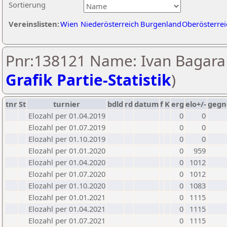
Sortierung
Vereinslisten:
Wien
Niederösterreich
Burgenland
Oberösterrei
Pnr:138121 Name: Ivan Bagara 
Grafik Partie-Statistik
)
tnr
St
turnier
bdld
rd
datum
f
K
erg
elo+/-
gegn
Elozahl per 01.04.2019
0
0
Elozahl per 01.07.2019
0
0
Elozahl per 01.10.2019
0
0
Elozahl per 01.01.2020
0
959
Elozahl per 01.04.2020
0
1012
Elozahl per 01.07.2020
0
1012
Elozahl per 01.10.2020
0
1083
Elozahl per 01.01.2021
0
1115
Elozahl per 01.04.2021
0
1115
Elozahl per 01.07.2021
0
1115