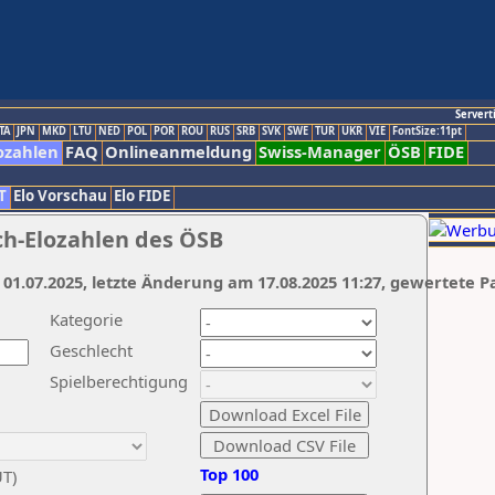
Servert
TA
JPN
MKD
LTU
NED
POL
POR
ROU
RUS
SRB
SVK
SWE
TUR
UKR
VIE
FontSize:11pt
ozahlen
FAQ
Onlineanmeldung
Swiss-Manager
ÖSB
FIDE
T
Elo Vorschau
Elo FIDE
ch-Elozahlen des ÖSB
 01.07.2025, letzte Änderung am 17.08.2025 11:27, gewertete P
Kategorie
Geschlecht
Spielberechtigung
Top 100
UT)