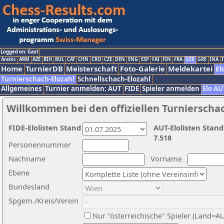
Logged on: Gast
Arabic
ARM
AZE
BIH
BUL
CAT
CHN
CRO
CZE
DEN
ENG
ESP
FAI
FIN
FRA
GER
GRE
INA
I
Home
TurnierDB
Meisterschaft
Foto-Galerie
Meldekartei
El
Turnierschach-Elozahl
Schnellschach-Elozahl
Allgemeines
Turnier anmelden: AUT
FIDE
Spieler anmelden
Elo AU
Willkommen bei den offiziellen Turnierscha
FIDE-Elolisten Stand
AUT-Elolisten Stand
7.518
Personennummer
Nachname
Vorname
Ebene
Bundesland
Spgem./Kreis/Verein
Nur "österreichische" Spieler (Land=A