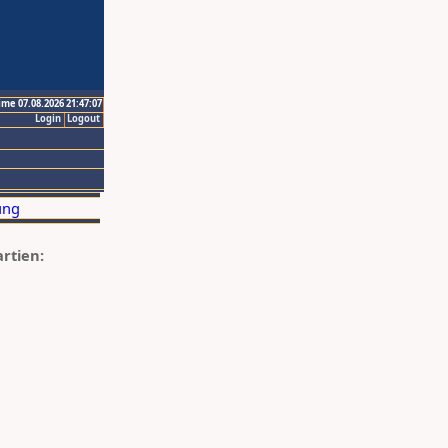
ime 07.08.2026 21:47:07
Login
Logout
artien: