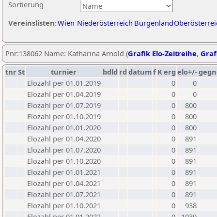
Sortierung
Vereinslisten:
Wien
Niederösterreich
Burgenland
Oberösterrei
Pnr:138062 Name: Katharina Arnold (
Grafik Elo-Zeitreihe
,
Graf
tnr
St
turnier
bdld
rd
datum
f
K
erg
elo+/-
gegn
Elozahl per 01.01.2019
0
0
Elozahl per 01.04.2019
0
0
Elozahl per 01.07.2019
0
800
Elozahl per 01.10.2019
0
800
Elozahl per 01.01.2020
0
800
Elozahl per 01.04.2020
0
891
Elozahl per 01.07.2020
0
891
Elozahl per 01.10.2020
0
891
Elozahl per 01.01.2021
0
891
Elozahl per 01.04.2021
0
891
Elozahl per 01.07.2021
0
891
Elozahl per 01.10.2021
0
938
Elozahl per 01.01.2022
0
1030