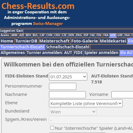
Logged on: Gast
Arabic
ARM
AZE
BIH
BUL
CAT
CHN
CRO
CZE
DEN
ENG
ESP
FAI
FIN
FRA
GER
GRE
INA
I
Home
TurnierDB
Meisterschaft
Foto-Galerie
Meldekartei
El
Turnierschach-Elozahl
Schnellschach-Elozahl
Allgemeines
Turnier anmelden: AUT
FIDE
Spieler anmelden
Elo AU
Willkommen bei den offiziellen Turnierscha
FIDE-Elolisten Stand
AUT-Elolisten Stand
7.518
Personennummer
Nachname
Vorname
Ebene
Bundesland
Spgem./Kreis/Verein
Nur "österreichische" Spieler (Land=A