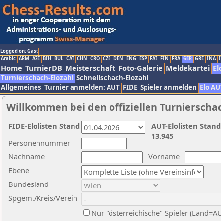
Logged on: Gast
Arabic
ARM
AZE
BIH
BUL
CAT
CHN
CRO
CZE
DEN
ENG
ESP
FAI
FIN
FRA
GER
GRE
INA
I
Home
TurnierDB
Meisterschaft
Foto-Galerie
Meldekartei
El
Turnierschach-Elozahl
Schnellschach-Elozahl
Allgemeines
Turnier anmelden: AUT
FIDE
Spieler anmelden
Elo AU
Willkommen bei den offiziellen Turnierscha
FIDE-Elolisten Stand
AUT-Elolisten Stand
13.945
Personennummer
Nachname
Vorname
Ebene
Bundesland
Spgem./Kreis/Verein
Nur "österreichische" Spieler (Land=A