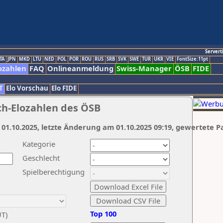
Servert
TA
JPN
MKD
LTU
NED
POL
POR
ROU
RUS
SRB
SVK
SWE
TUR
UKR
VIE
FontSize:11pt
ozahlen
FAQ
Onlineanmeldung
Swiss-Manager
ÖSB
FIDE
T
Elo Vorschau
Elo FIDE
ch-Elozahlen des ÖSB
 01.10.2025, letzte Änderung am 01.10.2025 09:19, gewertete P
Kategorie
Geschlecht
Spielberechtigung
Top 100
UT)