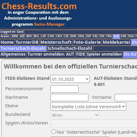
Logged on: Gast
Arabic
ARM
AZE
BIH
BUL
CAT
CHN
CRO
CZE
DEN
ENG
ESP
FAI
FIN
FRA
GER
GRE
INA
I
Home
TurnierDB
Meisterschaft
Foto-Galerie
Meldekartei
El
Turnierschach-Elozahl
Schnellschach-Elozahl
Allgemeines
Turnier anmelden: AUT
FIDE
Spieler anmelden
Elo AU
Willkommen bei den offiziellen Turnierscha
FIDE-Elolisten Stand
AUT-Elolisten Stand
8.601
Personennummer
Nachname
Vorname
Ebene
Bundesland
Spgem./Kreis/Verein
Nur "österreichische" Spieler (Land=A