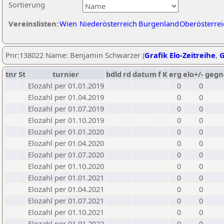
Sortierung
Vereinslisten:
Wien
Niederösterreich
Burgenland
Oberösterrei
Pnr:138022 Name: Benjamin Schwarzer (
Grafik Elo-Zeitreihe
,
G
tnr
St
turnier
bdld
rd
datum
f
K
erg
elo+/-
gegn
Elozahl per 01.01.2019
0
0
Elozahl per 01.04.2019
0
0
Elozahl per 01.07.2019
0
0
Elozahl per 01.10.2019
0
0
Elozahl per 01.01.2020
0
0
Elozahl per 01.04.2020
0
0
Elozahl per 01.07.2020
0
0
Elozahl per 01.10.2020
0
0
Elozahl per 01.01.2021
0
0
Elozahl per 01.04.2021
0
0
Elozahl per 01.07.2021
0
0
Elozahl per 01.10.2021
0
0
Elozahl per 01.01.2022
0
0