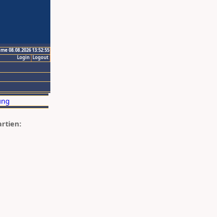
ime 08.08.2026 13:52:55
Login
Logout
artien: