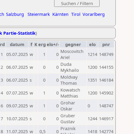
ch
Salzburg
Steiermark
Kärnten
Tirol
Vorarlberg
k Partie-Statistik
)
rd
datum
f
K
erg
elo+/-
gegner
elo
pnr
Moscovitch
1
05.07.2025
w
1
0
1214
148749
Ariel
Duda
2
06.07.2025
w
0
0
1200
144155
Mykhailo
Moldvay
3
06.07.2025
s
0
0
1351
146184
Thomas
Kowatsch
4
07.07.2025
w
1
0
1200
145902
Matthias
Grohar
6
09.07.2025
w
1
0
0
148747
Oskar
Gruber
7
10.07.2025
s
0
0
1244
146917
Gustav
Praznik
8
11.07.2025
w
0,5
0
1418
142774