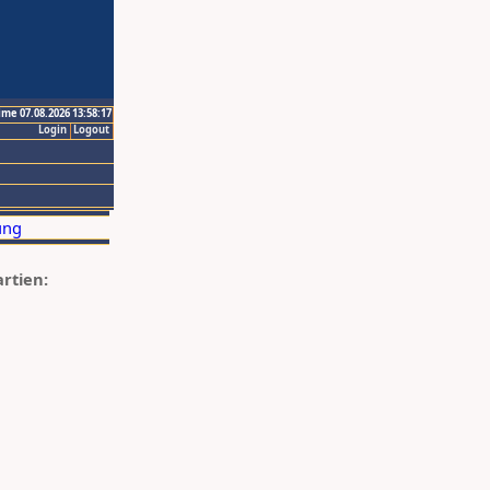
ime 07.08.2026 13:58:17
Login
Logout
artien: