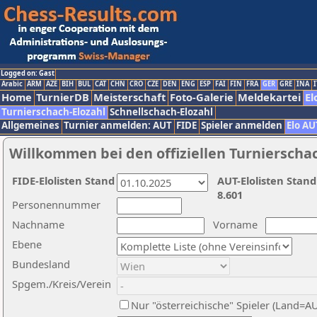
Logged on: Gast
Arabic
ARM
AZE
BIH
BUL
CAT
CHN
CRO
CZE
DEN
ENG
ESP
FAI
FIN
FRA
GER
GRE
INA
I
Home
TurnierDB
Meisterschaft
Foto-Galerie
Meldekartei
El
Turnierschach-Elozahl
Schnellschach-Elozahl
Allgemeines
Turnier anmelden: AUT
FIDE
Spieler anmelden
Elo AU
Willkommen bei den offiziellen Turnierscha
FIDE-Elolisten Stand
AUT-Elolisten Stand
8.601
Personennummer
Nachname
Vorname
Ebene
Bundesland
Spgem./Kreis/Verein
Nur "österreichische" Spieler (Land=A