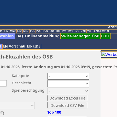
Servert
TA
JPN
MKD
LTU
NED
POL
POR
ROU
RUS
SRB
SVK
SWE
TUR
UKR
VIE
FontSize:11pt
ozahlen
FAQ
Onlineanmeldung
Swiss-Manager
ÖSB
FIDE
T
Elo Vorschau
Elo FIDE
ch-Elozahlen des ÖSB
 01.10.2025, letzte Änderung am 01.10.2025 09:19, gewertete P
Kategorie
Geschlecht
Spielberechtigung
Top 100
UT)