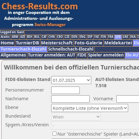
Logged on: Gast
Arabic
ARM
AZE
BIH
BUL
CAT
CHN
CRO
CZE
DEN
ENG
ESP
FAI
FIN
FRA
GER
GRE
INA
I
Home
TurnierDB
Meisterschaft
Foto-Galerie
Meldekartei
El
Turnierschach-Elozahl
Schnellschach-Elozahl
Allgemeines
Turnier anmelden: AUT
FIDE
Spieler anmelden
Elo AU
Willkommen bei den offiziellen Turnierscha
FIDE-Elolisten Stand
AUT-Elolisten Stand
7.518
Personennummer
Nachname
Vorname
Ebene
Bundesland
Spgem./Kreis/Verein
Nur "österreichische" Spieler (Land=A