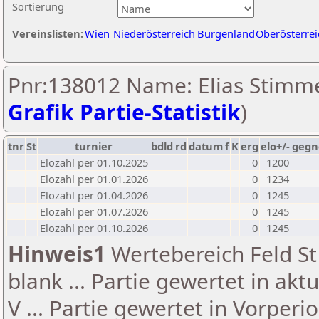
Sortierung
Vereinslisten:
Wien
Niederösterreich
Burgenland
Oberösterrei
Pnr:138012 Name: Elias Stimme
Grafik Partie-Statistik
)
tnr
St
turnier
bdld
rd
datum
f
K
erg
elo+/-
gegn
Elozahl per 01.10.2025
0
1200
Elozahl per 01.01.2026
0
1234
Elozahl per 01.04.2026
0
1245
Elozahl per 01.07.2026
0
1245
Elozahl per 01.10.2026
0
1245
Hinweis1
Wertebereich Feld St 
blank ... Partie gewertet in akt
V ... Partie gewertet in Vorperi