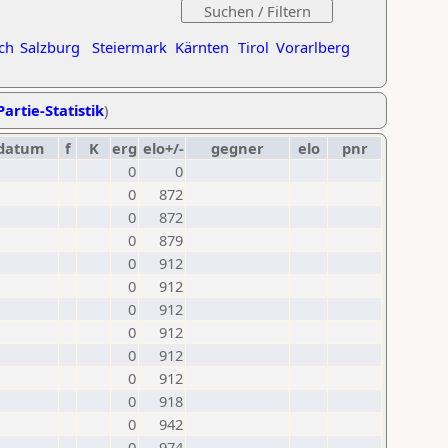
ch
Salzburg
Steiermark
Kärnten
Tirol
Vorarlberg
Partie-Statistik
)
datum
f
K
erg
elo+/-
gegner
elo
pnr
0
0
0
872
0
872
0
879
0
912
0
912
0
912
0
912
0
912
0
912
0
918
0
942
0
974