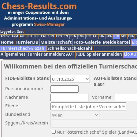
Logged on: Gast
Arabic
ARM
AZE
BIH
BUL
CAT
CHN
CRO
CZE
DEN
ENG
ESP
FAI
FIN
FRA
GER
GRE
INA
I
Home
TurnierDB
Meisterschaft
Foto-Galerie
Meldekartei
El
Turnierschach-Elozahl
Schnellschach-Elozahl
Allgemeines
Turnier anmelden: AUT
FIDE
Spieler anmelden
Elo AU
Willkommen bei den offiziellen Turnierscha
FIDE-Elolisten Stand
AUT-Elolisten Stand
8.601
Personennummer
Nachname
Vorname
Ebene
Bundesland
Spgem./Kreis/Verein
Nur "österreichische" Spieler (Land=A