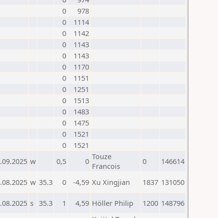
0
978
0
1114
0
1142
0
1143
0
1143
0
1170
0
1151
0
1251
0
1513
0
1483
0
1475
0
1521
0
1521
Touze
.09.2025
w
0,5
0
0
146614
Francois
.08.2025
w
35.3
0
-4,59
Xu Xingjian
1837
131050
.08.2025
s
35.3
1
4,59
Höller Philip
1200
148796