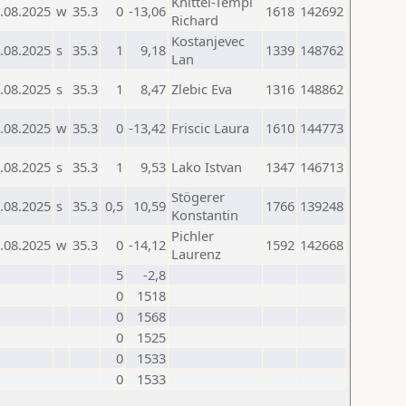
Knittel-Templ
.08.2025
w
35.3
0
-13,06
1618
142692
Richard
Kostanjevec
.08.2025
s
35.3
1
9,18
1339
148762
Lan
.08.2025
s
35.3
1
8,47
Zlebic Eva
1316
148862
.08.2025
w
35.3
0
-13,42
Friscic Laura
1610
144773
.08.2025
s
35.3
1
9,53
Lako Istvan
1347
146713
Stögerer
.08.2025
s
35.3
0,5
10,59
1766
139248
Konstantin
Pichler
.08.2025
w
35.3
0
-14,12
1592
142668
Laurenz
5
-2,8
0
1518
0
1568
0
1525
0
1533
0
1533