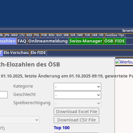
Servert
TA
JPN
MKD
LTU
NED
POL
POR
ROU
RUS
SRB
SVK
SWE
TUR
UKR
VIE
FontSize:11pt
ozahlen
FAQ
Onlineanmeldung
Swiss-Manager
ÖSB
FIDE
T
Elo Vorschau
Elo FIDE
ch-Elozahlen des ÖSB
 01.10.2025, letzte Änderung am 01.10.2025 09:19, gewertete P
Kategorie
Geschlecht
Spielberechtigung
Top 100
UT)