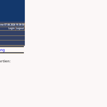
ime 07.08.2026 19:39:50
Login
Logout
artien: