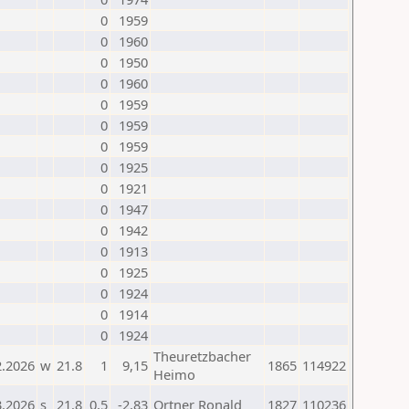
0
1959
0
1960
0
1950
0
1960
0
1959
0
1959
0
1959
0
1925
0
1921
0
1947
0
1942
0
1913
0
1925
0
1924
0
1914
0
1924
Theuretzbacher
2.2026
w
21.8
1
9,15
1865
114922
Heimo
3.2026
s
21.8
0,5
-2,83
Ortner Ronald
1827
110236