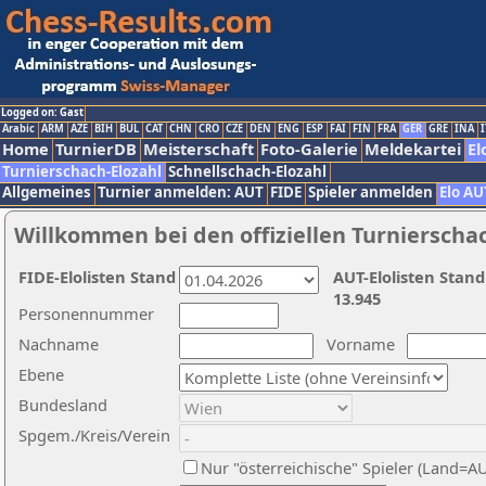
Logged on: Gast
Arabic
ARM
AZE
BIH
BUL
CAT
CHN
CRO
CZE
DEN
ENG
ESP
FAI
FIN
FRA
GER
GRE
INA
I
Home
TurnierDB
Meisterschaft
Foto-Galerie
Meldekartei
El
Turnierschach-Elozahl
Schnellschach-Elozahl
Allgemeines
Turnier anmelden: AUT
FIDE
Spieler anmelden
Elo AU
Willkommen bei den offiziellen Turnierscha
FIDE-Elolisten Stand
AUT-Elolisten Stand
13.945
Personennummer
Nachname
Vorname
Ebene
Bundesland
Spgem./Kreis/Verein
Nur "österreichische" Spieler (Land=A