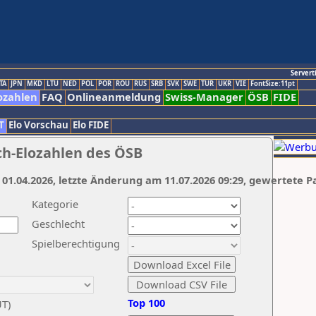
Servert
TA
JPN
MKD
LTU
NED
POL
POR
ROU
RUS
SRB
SVK
SWE
TUR
UKR
VIE
FontSize:11pt
ozahlen
FAQ
Onlineanmeldung
Swiss-Manager
ÖSB
FIDE
T
Elo Vorschau
Elo FIDE
ch-Elozahlen des ÖSB
 01.04.2026, letzte Änderung am 11.07.2026 09:29, gewertete P
Kategorie
Geschlecht
Spielberechtigung
Top 100
UT)