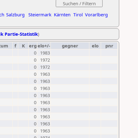
ch
Salzburg
Steiermark
Kärnten
Tirol
Vorarlberg
k Partie-Statistik
)
tum
f
K
erg
elo+/-
gegner
elo
pnr
0
1983
0
1972
0
1972
0
1963
0
1963
0
1963
0
1963
0
1963
0
1963
0
1963
0
1963
0
1963
0
1974