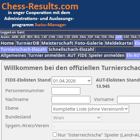
Logged on: Gast
Arabic
ARM
AZE
BIH
BUL
CAT
CHN
CRO
CZE
DEN
ENG
ESP
FAI
FIN
FRA
GER
GRE
INA
I
Home
TurnierDB
Meisterschaft
Foto-Galerie
Meldekartei
El
Turnierschach-Elozahl
Schnellschach-Elozahl
Allgemeines
Turnier anmelden: AUT
FIDE
Spieler anmelden
Elo AU
Willkommen bei den offiziellen Turnierscha
FIDE-Elolisten Stand
AUT-Elolisten Stand
13.945
Personennummer
Nachname
Vorname
Ebene
Bundesland
Spgem./Kreis/Verein
Nur "österreichische" Spieler (Land=A