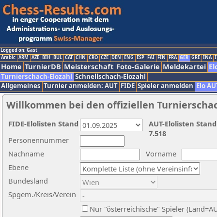
Logged on: Gast
Arabic
ARM
AZE
BIH
BUL
CAT
CHN
CRO
CZE
DEN
ENG
ESP
FAI
FIN
FRA
GER
GRE
INA
I
Home
TurnierDB
Meisterschaft
Foto-Galerie
Meldekartei
El
Turnierschach-Elozahl
Schnellschach-Elozahl
Allgemeines
Turnier anmelden: AUT
FIDE
Spieler anmelden
Elo AU
Willkommen bei den offiziellen Turnierscha
FIDE-Elolisten Stand
AUT-Elolisten Stand
7.518
Personennummer
Nachname
Vorname
Ebene
Bundesland
Spgem./Kreis/Verein
Nur "österreichische" Spieler (Land=A