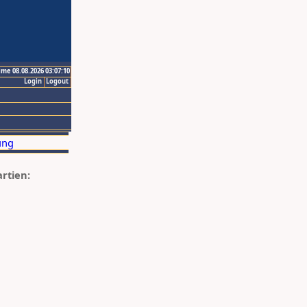
ime 08.08.2026 03:07:10
Login
Logout
artien: