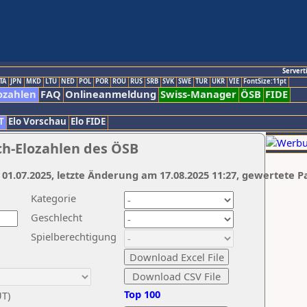
Servert
TA
JPN
MKD
LTU
NED
POL
POR
ROU
RUS
SRB
SVK
SWE
TUR
UKR
VIE
FontSize:11pt
ozahlen
FAQ
Onlineanmeldung
Swiss-Manager
ÖSB
FIDE
T
Elo Vorschau
Elo FIDE
ch-Elozahlen des ÖSB
 01.07.2025, letzte Änderung am 17.08.2025 11:27, gewertete P
Kategorie
Geschlecht
Spielberechtigung
Top 100
UT)