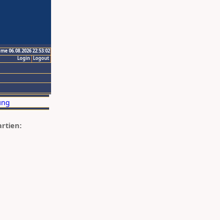
ime 06.08.2026 22:53:02
Login
Logout
artien: