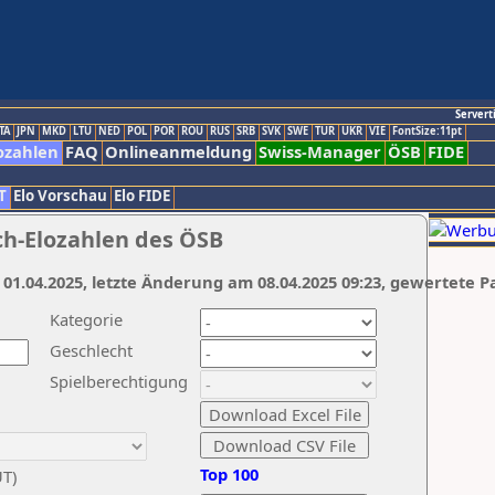
Servert
TA
JPN
MKD
LTU
NED
POL
POR
ROU
RUS
SRB
SVK
SWE
TUR
UKR
VIE
FontSize:11pt
ozahlen
FAQ
Onlineanmeldung
Swiss-Manager
ÖSB
FIDE
T
Elo Vorschau
Elo FIDE
ch-Elozahlen des ÖSB
 01.04.2025, letzte Änderung am 08.04.2025 09:23, gewertete P
Kategorie
Geschlecht
Spielberechtigung
Top 100
UT)