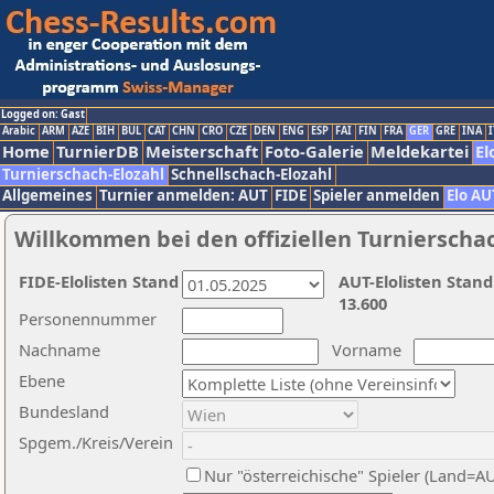
Logged on: Gast
Arabic
ARM
AZE
BIH
BUL
CAT
CHN
CRO
CZE
DEN
ENG
ESP
FAI
FIN
FRA
GER
GRE
INA
I
Home
TurnierDB
Meisterschaft
Foto-Galerie
Meldekartei
El
Turnierschach-Elozahl
Schnellschach-Elozahl
Allgemeines
Turnier anmelden: AUT
FIDE
Spieler anmelden
Elo AU
Willkommen bei den offiziellen Turnierscha
FIDE-Elolisten Stand
AUT-Elolisten Stand
13.600
Personennummer
Nachname
Vorname
Ebene
Bundesland
Spgem./Kreis/Verein
Nur "österreichische" Spieler (Land=A