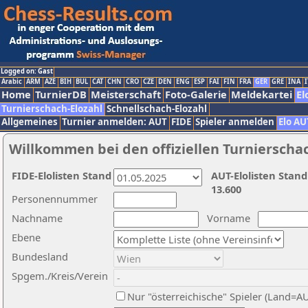
Logged on: Gast
Arabic
ARM
AZE
BIH
BUL
CAT
CHN
CRO
CZE
DEN
ENG
ESP
FAI
FIN
FRA
GER
GRE
INA
I
Home
TurnierDB
Meisterschaft
Foto-Galerie
Meldekartei
El
Turnierschach-Elozahl
Schnellschach-Elozahl
Allgemeines
Turnier anmelden: AUT
FIDE
Spieler anmelden
Elo AU
Willkommen bei den offiziellen Turnierscha
FIDE-Elolisten Stand
AUT-Elolisten Stand
13.600
Personennummer
Nachname
Vorname
Ebene
Bundesland
Spgem./Kreis/Verein
Nur "österreichische" Spieler (Land=A