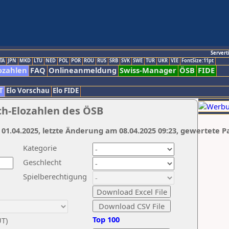
Servert
TA
JPN
MKD
LTU
NED
POL
POR
ROU
RUS
SRB
SVK
SWE
TUR
UKR
VIE
FontSize:11pt
ozahlen
FAQ
Onlineanmeldung
Swiss-Manager
ÖSB
FIDE
T
Elo Vorschau
Elo FIDE
ch-Elozahlen des ÖSB
 01.04.2025, letzte Änderung am 08.04.2025 09:23, gewertete P
Kategorie
Geschlecht
Spielberechtigung
Top 100
UT)