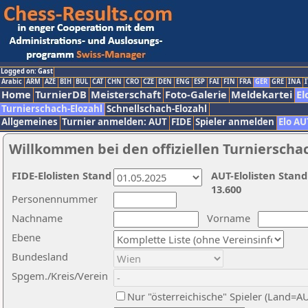
Logged on: Gast
Arabic
ARM
AZE
BIH
BUL
CAT
CHN
CRO
CZE
DEN
ENG
ESP
FAI
FIN
FRA
GER
GRE
INA
I
Home
TurnierDB
Meisterschaft
Foto-Galerie
Meldekartei
El
Turnierschach-Elozahl
Schnellschach-Elozahl
Allgemeines
Turnier anmelden: AUT
FIDE
Spieler anmelden
Elo AU
Willkommen bei den offiziellen Turnierscha
FIDE-Elolisten Stand
AUT-Elolisten Stand
13.600
Personennummer
Nachname
Vorname
Ebene
Bundesland
Spgem./Kreis/Verein
Nur "österreichische" Spieler (Land=A