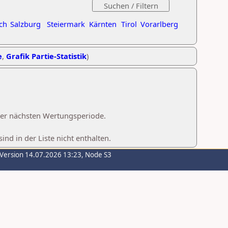
ch
Salzburg
Steiermark
Kärnten
Tirol
Vorarlberg
e
,
Grafik Partie-Statistik
)
 der nächsten Wertungsperiode.
d in der Liste nicht enthalten.
-Version 14.07.2026 13:23, Node S3