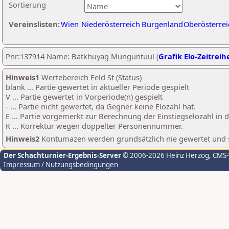
Sortierung
Vereinslisten:
Wien
Niederösterreich
Burgenland
Oberösterrei
Pnr:137914 Name: Batkhuyag Munguntuul (
Grafik Elo-Zeitreih
Hinweis1
Wertebereich Feld St (Status)
blank ... Partie gewertet in aktueller Periode gespielt
V ... Partie gewertet in Vorperiode(n) gespielt
- ... Partie nicht gewertet, da Gegner keine Elozahl hat.
E ... Partie vorgemerkt zur Berechnung der Einstiegselozahl in
K ... Korrektur wegen doppelter Personennummer.
Hinweis2
Kontumazen werden grundsätzlich nie gewertet und sin
Der Schachturnier-Ergebnis-Server
© 2006-2026 Heinz Herzog
, CMS
Impressum / Nutzungsbedingungen