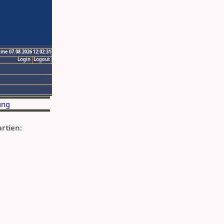
ime 07.08.2026 12:02:31
Login
Logout
artien: