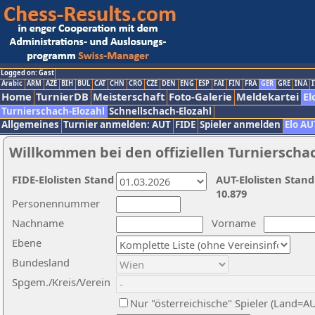
Logged on: Gast
Arabic
ARM
AZE
BIH
BUL
CAT
CHN
CRO
CZE
DEN
ENG
ESP
FAI
FIN
FRA
GER
GRE
INA
I
Home
TurnierDB
Meisterschaft
Foto-Galerie
Meldekartei
El
Turnierschach-Elozahl
Schnellschach-Elozahl
Allgemeines
Turnier anmelden: AUT
FIDE
Spieler anmelden
Elo AU
Willkommen bei den offiziellen Turnierscha
FIDE-Elolisten Stand
AUT-Elolisten Stand
10.879
Personennummer
Nachname
Vorname
Ebene
Bundesland
Spgem./Kreis/Verein
Nur "österreichische" Spieler (Land=A