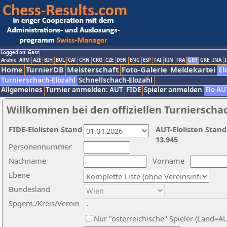
Logged on: Gast
Arabic
ARM
AZE
BIH
BUL
CAT
CHN
CRO
CZE
DEN
ENG
ESP
FAI
FIN
FRA
GER
GRE
INA
I
Home
TurnierDB
Meisterschaft
Foto-Galerie
Meldekartei
El
Turnierschach-Elozahl
Schnellschach-Elozahl
Allgemeines
Turnier anmelden: AUT
FIDE
Spieler anmelden
Elo AU
Willkommen bei den offiziellen Turnierscha
FIDE-Elolisten Stand
AUT-Elolisten Stand
13.945
Personennummer
Nachname
Vorname
Ebene
Bundesland
Spgem./Kreis/Verein
Nur "österreichische" Spieler (Land=A