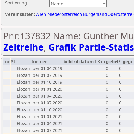
Sortierung
Vereinslisten:
Wien
Niederösterreich
Burgenland
Oberösterrei
Pnr:137832 Name: Günther Mü
Zeitreihe
,
Grafik Partie-Statis
tnr
St
turnier
bdld
rd
datum
f
K
erg
elo+/-
gegn
Elozahl per 01.04.2019
0
0
Elozahl per 01.07.2019
0
0
Elozahl per 01.10.2019
0
0
Elozahl per 01.01.2020
0
0
Elozahl per 01.04.2020
0
0
Elozahl per 01.07.2020
0
0
Elozahl per 01.10.2020
0
0
Elozahl per 01.01.2021
0
0
Elozahl per 01.04.2021
0
0
Elozahl per 01.07.2021
0
0