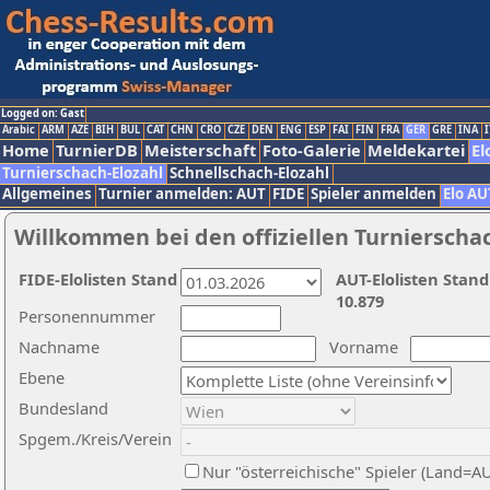
Logged on: Gast
Arabic
ARM
AZE
BIH
BUL
CAT
CHN
CRO
CZE
DEN
ENG
ESP
FAI
FIN
FRA
GER
GRE
INA
I
Home
TurnierDB
Meisterschaft
Foto-Galerie
Meldekartei
El
Turnierschach-Elozahl
Schnellschach-Elozahl
Allgemeines
Turnier anmelden: AUT
FIDE
Spieler anmelden
Elo AU
Willkommen bei den offiziellen Turnierscha
FIDE-Elolisten Stand
AUT-Elolisten Stand
10.879
Personennummer
Nachname
Vorname
Ebene
Bundesland
Spgem./Kreis/Verein
Nur "österreichische" Spieler (Land=A