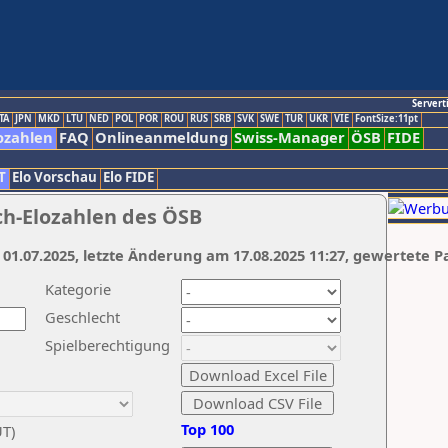
Servert
TA
JPN
MKD
LTU
NED
POL
POR
ROU
RUS
SRB
SVK
SWE
TUR
UKR
VIE
FontSize:11pt
ozahlen
FAQ
Onlineanmeldung
Swiss-Manager
ÖSB
FIDE
T
Elo Vorschau
Elo FIDE
ch-Elozahlen des ÖSB
 01.07.2025, letzte Änderung am 17.08.2025 11:27, gewertete P
Kategorie
Geschlecht
Spielberechtigung
Top 100
UT)