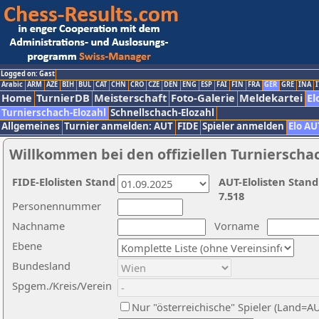
Logged on: Gast
Arabic
ARM
AZE
BIH
BUL
CAT
CHN
CRO
CZE
DEN
ENG
ESP
FAI
FIN
FRA
GER
GRE
INA
I
Home
TurnierDB
Meisterschaft
Foto-Galerie
Meldekartei
El
Turnierschach-Elozahl
Schnellschach-Elozahl
Allgemeines
Turnier anmelden: AUT
FIDE
Spieler anmelden
Elo AU
Willkommen bei den offiziellen Turnierscha
FIDE-Elolisten Stand
AUT-Elolisten Stand
7.518
Personennummer
Nachname
Vorname
Ebene
Bundesland
Spgem./Kreis/Verein
Nur "österreichische" Spieler (Land=A