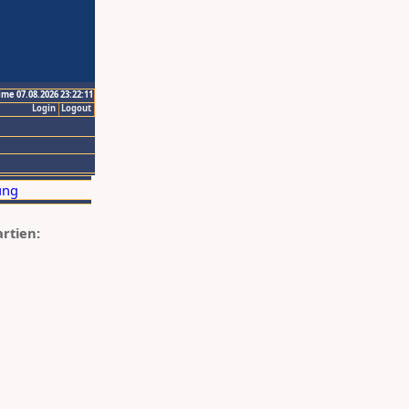
ime 07.08.2026 23:22:11
Login
Logout
artien: