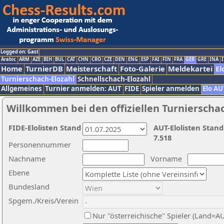
Logged on: Gast
Arabic
ARM
AZE
BIH
BUL
CAT
CHN
CRO
CZE
DEN
ENG
ESP
FAI
FIN
FRA
GER
GRE
INA
I
Home
TurnierDB
Meisterschaft
Foto-Galerie
Meldekartei
El
Turnierschach-Elozahl
Schnellschach-Elozahl
Allgemeines
Turnier anmelden: AUT
FIDE
Spieler anmelden
Elo AU
Willkommen bei den offiziellen Turnierscha
FIDE-Elolisten Stand
AUT-Elolisten Stand
7.518
Personennummer
Nachname
Vorname
Ebene
Bundesland
Spgem./Kreis/Verein
Nur "österreichische" Spieler (Land=A