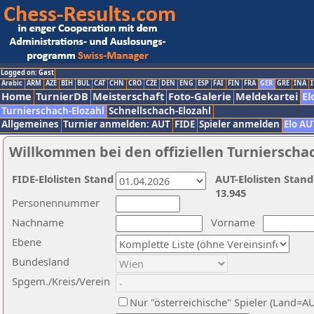
Logged on: Gast
Arabic
ARM
AZE
BIH
BUL
CAT
CHN
CRO
CZE
DEN
ENG
ESP
FAI
FIN
FRA
GER
GRE
INA
I
Home
TurnierDB
Meisterschaft
Foto-Galerie
Meldekartei
El
Turnierschach-Elozahl
Schnellschach-Elozahl
Allgemeines
Turnier anmelden: AUT
FIDE
Spieler anmelden
Elo AU
Willkommen bei den offiziellen Turnierscha
FIDE-Elolisten Stand
AUT-Elolisten Stand
13.945
Personennummer
Nachname
Vorname
Ebene
Bundesland
Spgem./Kreis/Verein
Nur "österreichische" Spieler (Land=A