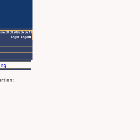
ime 08.08.2026 06:56:11
Login
Logout
artien: