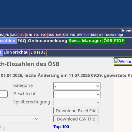
Servert
TA
JPN
MKD
LTU
NED
POL
POR
ROU
RUS
SRB
SVK
SWE
TUR
UKR
VIE
FontSize:11pt
ozahlen
FAQ
Onlineanmeldung
Swiss-Manager
ÖSB
FIDE
T
Elo Vorschau
Elo FIDE
ch-Elozahlen des ÖSB
 01.04.2026, letzte Änderung am 11.07.2026 09:29, gewertete P
Kategorie
Geschlecht
Spielberechtigung
Top 100
UT)