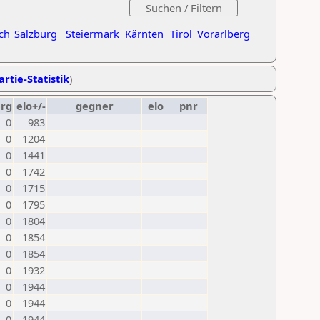
ch
Salzburg
Steiermark
Kärnten
Tirol
Vorarlberg
artie-Statistik
)
erg
elo+/-
gegner
elo
pnr
0
983
0
1204
0
1441
0
1742
0
1715
0
1795
0
1804
0
1854
0
1854
0
1932
0
1944
0
1944
0
1944