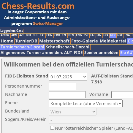
Logged on: Gast
Arabic
ARM
AZE
BIH
BUL
CAT
CHN
CRO
CZE
DEN
ENG
ESP
FAI
FIN
FRA
GER
GRE
INA
I
Home
TurnierDB
Meisterschaft
Foto-Galerie
Meldekartei
El
Turnierschach-Elozahl
Schnellschach-Elozahl
Allgemeines
Turnier anmelden: AUT
FIDE
Spieler anmelden
Elo AU
Willkommen bei den offiziellen Turnierscha
FIDE-Elolisten Stand
AUT-Elolisten Stand
7.518
Personennummer
Nachname
Vorname
Ebene
Bundesland
Spgem./Kreis/Verein
Nur "österreichische" Spieler (Land=A