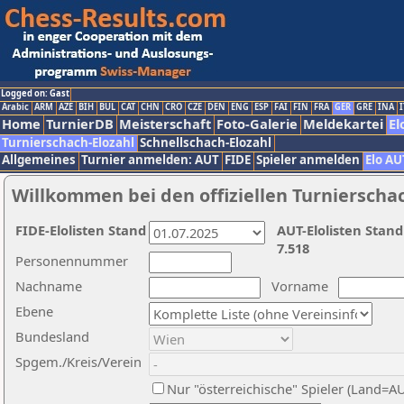
Logged on: Gast
Arabic
ARM
AZE
BIH
BUL
CAT
CHN
CRO
CZE
DEN
ENG
ESP
FAI
FIN
FRA
GER
GRE
INA
I
Home
TurnierDB
Meisterschaft
Foto-Galerie
Meldekartei
El
Turnierschach-Elozahl
Schnellschach-Elozahl
Allgemeines
Turnier anmelden: AUT
FIDE
Spieler anmelden
Elo AU
Willkommen bei den offiziellen Turnierscha
FIDE-Elolisten Stand
AUT-Elolisten Stand
7.518
Personennummer
Nachname
Vorname
Ebene
Bundesland
Spgem./Kreis/Verein
Nur "österreichische" Spieler (Land=A