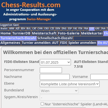
Logged on: Gast
Arabic
ARM
AZE
BIH
BUL
CAT
CHN
CRO
CZE
DEN
ENG
ESP
FAI
FIN
FRA
GER
GRE
INA
I
Home
TurnierDB
Meisterschaft
Foto-Galerie
Meldekartei
El
Turnierschach-Elozahl
Schnellschach-Elozahl
Allgemeines
Turnier anmelden: AUT
FIDE
Spieler anmelden
Elo AU
Willkommen bei den offiziellen Turnierscha
FIDE-Elolisten Stand
AUT-Elolisten Stand
7.518
Personennummer
Nachname
Vorname
Ebene
Bundesland
Spgem./Kreis/Verein
Nur "österreichische" Spieler (Land=A