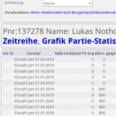
Sortierung
Vereinslisten:
Wien
Niederösterreich
Burgenland
Oberösterrei
Pnr:137278 Name: Lukas Nothdu
Zeitreihe
,
Grafik Partie-Statis
tnr
St
turnier
bdld
rd
datum
f
K
erg
elo+/-
gegn
Elozahl per 01.04.2018
0
0
Elozahl per 01.07.2018
0
0
Elozahl per 01.10.2018
0
0
Elozahl per 01.01.2019
0
0
Elozahl per 01.04.2019
0
0
Elozahl per 01.07.2019
0
800
Elozahl per 01.10.2019
0
800
Elozahl per 01.01.2020
0
800
Elozahl per 01.04.2020
0
800
Elozahl per 01.07.2020
0
800