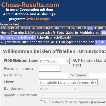
Logged on: Gast
Arabic
ARM
AZE
BIH
BUL
CAT
CHN
CRO
CZE
DEN
ENG
ESP
FAI
FIN
FRA
GER
GRE
INA
I
Home
TurnierDB
Meisterschaft
Foto-Galerie
Meldekartei
El
Turnierschach-Elozahl
Schnellschach-Elozahl
Allgemeines
Turnier anmelden: AUT
FIDE
Spieler anmelden
Elo AU
Willkommen bei den offiziellen Turnierscha
FIDE-Elolisten Stand
AUT-Elolisten Stand
8.601
Personennummer
Nachname
Vorname
Ebene
Bundesland
Spgem./Kreis/Verein
Nur "österreichische" Spieler (Land=A