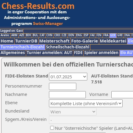
Logged on: Gast
Arabic
ARM
AZE
BIH
BUL
CAT
CHN
CRO
CZE
DEN
ENG
ESP
FAI
FIN
FRA
GER
GRE
INA
I
Home
TurnierDB
Meisterschaft
Foto-Galerie
Meldekartei
El
Turnierschach-Elozahl
Schnellschach-Elozahl
Allgemeines
Turnier anmelden: AUT
FIDE
Spieler anmelden
Elo AU
Willkommen bei den offiziellen Turnierscha
FIDE-Elolisten Stand
AUT-Elolisten Stand
7.518
Personennummer
Nachname
Vorname
Ebene
Bundesland
Spgem./Kreis/Verein
Nur "österreichische" Spieler (Land=A