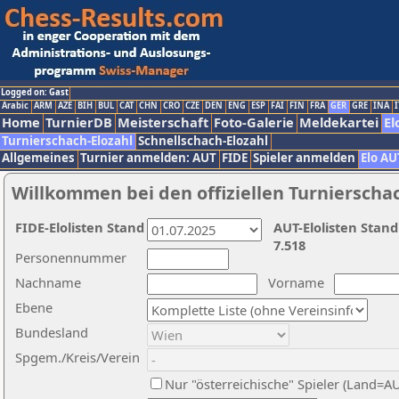
Logged on: Gast
Arabic
ARM
AZE
BIH
BUL
CAT
CHN
CRO
CZE
DEN
ENG
ESP
FAI
FIN
FRA
GER
GRE
INA
I
Home
TurnierDB
Meisterschaft
Foto-Galerie
Meldekartei
El
Turnierschach-Elozahl
Schnellschach-Elozahl
Allgemeines
Turnier anmelden: AUT
FIDE
Spieler anmelden
Elo AU
Willkommen bei den offiziellen Turnierscha
FIDE-Elolisten Stand
AUT-Elolisten Stand
7.518
Personennummer
Nachname
Vorname
Ebene
Bundesland
Spgem./Kreis/Verein
Nur "österreichische" Spieler (Land=A