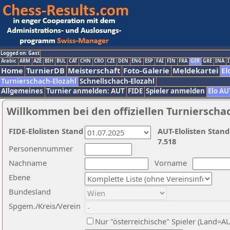
Logged on: Gast
Arabic
ARM
AZE
BIH
BUL
CAT
CHN
CRO
CZE
DEN
ENG
ESP
FAI
FIN
FRA
GER
GRE
INA
I
Home
TurnierDB
Meisterschaft
Foto-Galerie
Meldekartei
El
Turnierschach-Elozahl
Schnellschach-Elozahl
Allgemeines
Turnier anmelden: AUT
FIDE
Spieler anmelden
Elo AU
Willkommen bei den offiziellen Turnierscha
FIDE-Elolisten Stand
AUT-Elolisten Stand
7.518
Personennummer
Nachname
Vorname
Ebene
Bundesland
Spgem./Kreis/Verein
Nur "österreichische" Spieler (Land=A