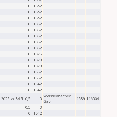
0
1352
0
1352
0
1352
0
1352
0
1352
0
1352
0
1352
0
1352
0
1325
0
1328
0
1328
0
1552
0
1552
0
1542
0
1542
Weissenbacher
.2025
w
34.5
0,5
0
1539
116004
Gabi
0,5
0
0
1542