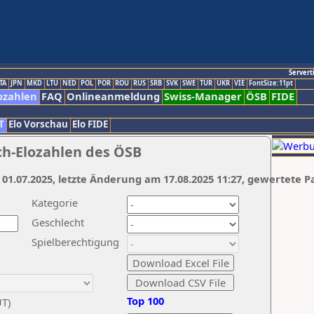
Servert
TA
JPN
MKD
LTU
NED
POL
POR
ROU
RUS
SRB
SVK
SWE
TUR
UKR
VIE
FontSize:11pt
ozahlen
FAQ
Onlineanmeldung
Swiss-Manager
ÖSB
FIDE
T
Elo Vorschau
Elo FIDE
ch-Elozahlen des ÖSB
 01.07.2025, letzte Änderung am 17.08.2025 11:27, gewertete P
Kategorie
Geschlecht
Spielberechtigung
Top 100
UT)