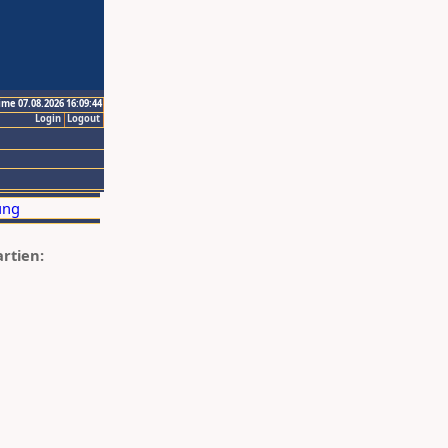
ime 07.08.2026 16:09:44
Login
Logout
artien: