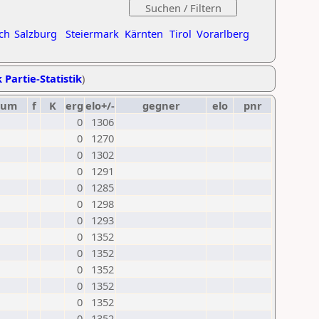
ch
Salzburg
Steiermark
Kärnten
Tirol
Vorarlberg
 Partie-Statistik
)
tum
f
K
erg
elo+/-
gegner
elo
pnr
0
1306
0
1270
0
1302
0
1291
0
1285
0
1298
0
1293
0
1352
0
1352
0
1352
0
1352
0
1352
0
1352