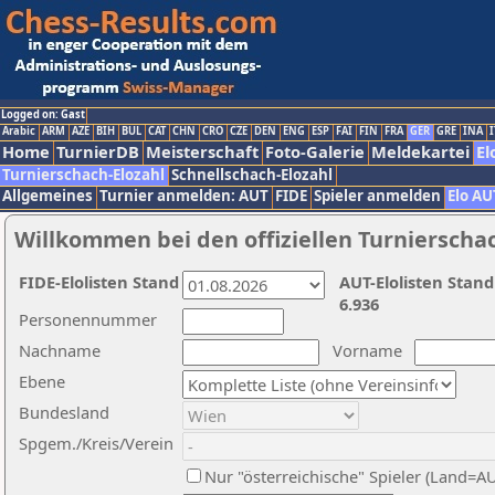
Logged on: Gast
Arabic
ARM
AZE
BIH
BUL
CAT
CHN
CRO
CZE
DEN
ENG
ESP
FAI
FIN
FRA
GER
GRE
INA
I
Home
TurnierDB
Meisterschaft
Foto-Galerie
Meldekartei
El
Turnierschach-Elozahl
Schnellschach-Elozahl
Allgemeines
Turnier anmelden: AUT
FIDE
Spieler anmelden
Elo AU
Willkommen bei den offiziellen Turnierscha
FIDE-Elolisten Stand
AUT-Elolisten Stand
6.936
Personennummer
Nachname
Vorname
Ebene
Bundesland
Spgem./Kreis/Verein
Nur "österreichische" Spieler (Land=A