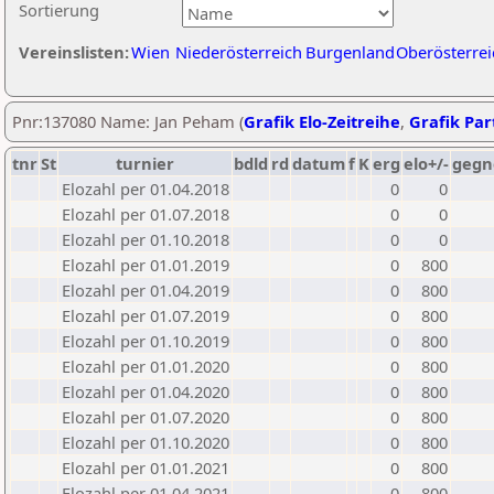
Sortierung
Vereinslisten:
Wien
Niederösterreich
Burgenland
Oberösterrei
Pnr:137080 Name: Jan Peham (
Grafik Elo-Zeitreihe
,
Grafik Part
tnr
St
turnier
bdld
rd
datum
f
K
erg
elo+/-
gegn
Elozahl per 01.04.2018
0
0
Elozahl per 01.07.2018
0
0
Elozahl per 01.10.2018
0
0
Elozahl per 01.01.2019
0
800
Elozahl per 01.04.2019
0
800
Elozahl per 01.07.2019
0
800
Elozahl per 01.10.2019
0
800
Elozahl per 01.01.2020
0
800
Elozahl per 01.04.2020
0
800
Elozahl per 01.07.2020
0
800
Elozahl per 01.10.2020
0
800
Elozahl per 01.01.2021
0
800
Elozahl per 01.04.2021
0
800