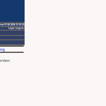
ime 07.08.2026 13:10:23
Login
Logout
artien: