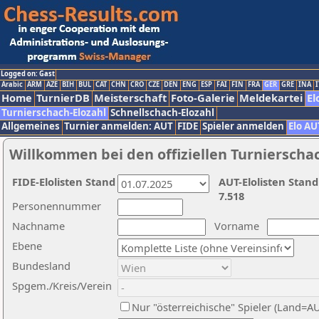
Logged on: Gast
Arabic
ARM
AZE
BIH
BUL
CAT
CHN
CRO
CZE
DEN
ENG
ESP
FAI
FIN
FRA
GER
GRE
INA
I
Home
TurnierDB
Meisterschaft
Foto-Galerie
Meldekartei
El
Turnierschach-Elozahl
Schnellschach-Elozahl
Allgemeines
Turnier anmelden: AUT
FIDE
Spieler anmelden
Elo AU
Willkommen bei den offiziellen Turnierscha
FIDE-Elolisten Stand
AUT-Elolisten Stand
7.518
Personennummer
Nachname
Vorname
Ebene
Bundesland
Spgem./Kreis/Verein
Nur "österreichische" Spieler (Land=A