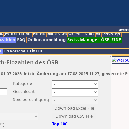
Servert
TA
JPN
MKD
LTU
NED
POL
POR
ROU
RUS
SRB
SVK
SWE
TUR
UKR
VIE
FontSize:11pt
ozahlen
FAQ
Onlineanmeldung
Swiss-Manager
ÖSB
FIDE
T
Elo Vorschau
Elo FIDE
ch-Elozahlen des ÖSB
 01.07.2025, letzte Änderung am 17.08.2025 11:27, gewertete P
Kategorie
Geschlecht
Spielberechtigung
Top 100
UT)