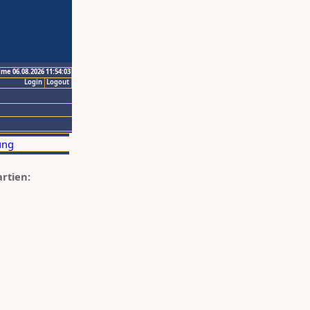
ime 06.08.2026 11:54:03
Login
Logout
artien: