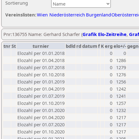
Sortierung
Vereinslisten:
Wien
Niederösterreich
Burgenland
Oberösterrei
Pnr:136755 Name: Gerhard Scharfer (
Grafik Elo-Zeitreihe
,
Graf
tnr
St
turnier
bdld
rd
datum
f
K
erg
elo+/-
gegn
Elozahl per 01.01.2018
0
0
Elozahl per 01.04.2018
0
1286
Elozahl per 01.07.2018
0
1279
Elozahl per 01.10.2018
0
1276
Elozahl per 01.01.2019
0
1256
Elozahl per 01.04.2019
0
1242
Elozahl per 01.07.2019
0
1241
Elozahl per 01.10.2019
0
1257
Elozahl per 01.01.2020
0
1232
Elozahl per 01.04.2020
0
1217
Elozahl per 01.07.2020
0
1217
Elozahl per 01.10.2020
0
1217
Elozahl per 01.01.2021
0
1205