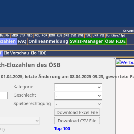
Servert
TA
JPN
MKD
LTU
NED
POL
POR
ROU
RUS
SRB
SVK
SWE
TUR
UKR
VIE
FontSize:11pt
ozahlen
FAQ
Onlineanmeldung
Swiss-Manager
ÖSB
FIDE
T
Elo Vorschau
Elo FIDE
ch-Elozahlen des ÖSB
 01.04.2025, letzte Änderung am 08.04.2025 09:23, gewertete P
Kategorie
Geschlecht
Spielberechtigung
Top 100
UT)