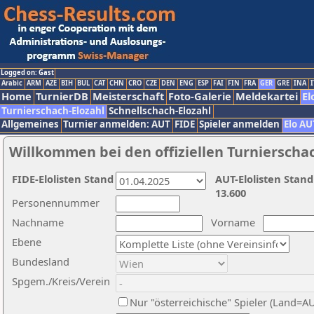
Logged on: Gast
Arabic
ARM
AZE
BIH
BUL
CAT
CHN
CRO
CZE
DEN
ENG
ESP
FAI
FIN
FRA
GER
GRE
INA
I
Home
TurnierDB
Meisterschaft
Foto-Galerie
Meldekartei
El
Turnierschach-Elozahl
Schnellschach-Elozahl
Allgemeines
Turnier anmelden: AUT
FIDE
Spieler anmelden
Elo AU
Willkommen bei den offiziellen Turnierscha
FIDE-Elolisten Stand
AUT-Elolisten Stand
13.600
Personennummer
Nachname
Vorname
Ebene
Bundesland
Spgem./Kreis/Verein
Nur "österreichische" Spieler (Land=A