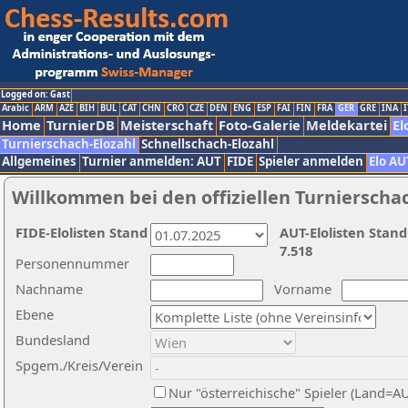
Logged on: Gast
Arabic
ARM
AZE
BIH
BUL
CAT
CHN
CRO
CZE
DEN
ENG
ESP
FAI
FIN
FRA
GER
GRE
INA
I
Home
TurnierDB
Meisterschaft
Foto-Galerie
Meldekartei
El
Turnierschach-Elozahl
Schnellschach-Elozahl
Allgemeines
Turnier anmelden: AUT
FIDE
Spieler anmelden
Elo AU
Willkommen bei den offiziellen Turnierscha
FIDE-Elolisten Stand
AUT-Elolisten Stand
7.518
Personennummer
Nachname
Vorname
Ebene
Bundesland
Spgem./Kreis/Verein
Nur "österreichische" Spieler (Land=A