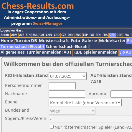
Logged on: Gast
Arabic
ARM
AZE
BIH
BUL
CAT
CHN
CRO
CZE
DEN
ENG
ESP
FAI
FIN
FRA
GER
GRE
INA
I
Home
TurnierDB
Meisterschaft
Foto-Galerie
Meldekartei
El
Turnierschach-Elozahl
Schnellschach-Elozahl
Allgemeines
Turnier anmelden: AUT
FIDE
Spieler anmelden
Elo AU
Willkommen bei den offiziellen Turnierscha
FIDE-Elolisten Stand
AUT-Elolisten Stand
7.518
Personennummer
Nachname
Vorname
Ebene
Bundesland
Spgem./Kreis/Verein
Nur "österreichische" Spieler (Land=A