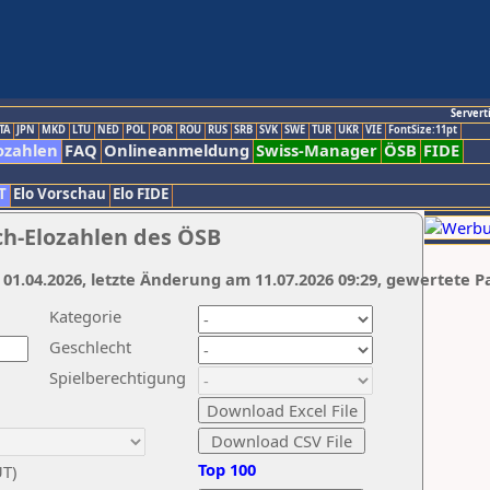
Servert
TA
JPN
MKD
LTU
NED
POL
POR
ROU
RUS
SRB
SVK
SWE
TUR
UKR
VIE
FontSize:11pt
ozahlen
FAQ
Onlineanmeldung
Swiss-Manager
ÖSB
FIDE
T
Elo Vorschau
Elo FIDE
ch-Elozahlen des ÖSB
 01.04.2026, letzte Änderung am 11.07.2026 09:29, gewertete P
Kategorie
Geschlecht
Spielberechtigung
Top 100
UT)