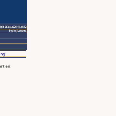
ime 06.08.2026 15:27:12
Login
Logout
artien: