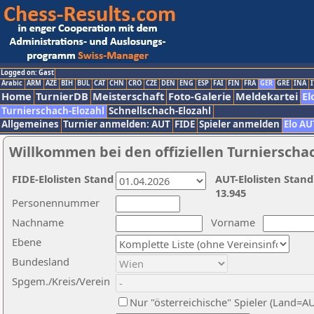
Logged on: Gast
Arabic
ARM
AZE
BIH
BUL
CAT
CHN
CRO
CZE
DEN
ENG
ESP
FAI
FIN
FRA
GER
GRE
INA
I
Home
TurnierDB
Meisterschaft
Foto-Galerie
Meldekartei
El
Turnierschach-Elozahl
Schnellschach-Elozahl
Allgemeines
Turnier anmelden: AUT
FIDE
Spieler anmelden
Elo AU
Willkommen bei den offiziellen Turnierscha
FIDE-Elolisten Stand
AUT-Elolisten Stand
13.945
Personennummer
Nachname
Vorname
Ebene
Bundesland
Spgem./Kreis/Verein
Nur "österreichische" Spieler (Land=A