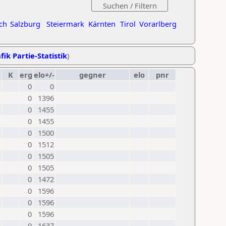
ch
Salzburg
Steiermark
Kärnten
Tirol
Vorarlberg
fik Partie-Statistik
)
K
erg
elo+/-
gegner
elo
pnr
0
0
0
1396
0
1455
0
1455
0
1500
0
1512
0
1505
0
1505
0
1472
0
1596
0
1596
0
1596
0
1637