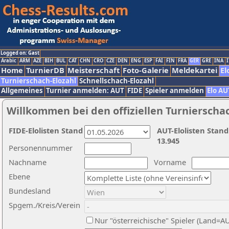
Logged on: Gast
Arabic
ARM
AZE
BIH
BUL
CAT
CHN
CRO
CZE
DEN
ENG
ESP
FAI
FIN
FRA
GER
GRE
INA
I
Home
TurnierDB
Meisterschaft
Foto-Galerie
Meldekartei
El
Turnierschach-Elozahl
Schnellschach-Elozahl
Allgemeines
Turnier anmelden: AUT
FIDE
Spieler anmelden
Elo AU
Willkommen bei den offiziellen Turnierscha
FIDE-Elolisten Stand
AUT-Elolisten Stand
13.945
Personennummer
Nachname
Vorname
Ebene
Bundesland
Spgem./Kreis/Verein
Nur "österreichische" Spieler (Land=A