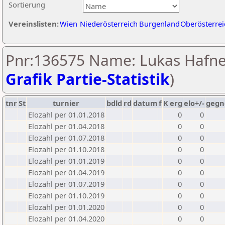
Sortierung
Vereinslisten:
Wien
Niederösterreich
Burgenland
Oberösterrei
Pnr:136575 Name: Lukas Hafne
Grafik Partie-Statistik
)
tnr
St
turnier
bdld
rd
datum
f
K
erg
elo+/-
gegn
Elozahl per 01.01.2018
0
0
Elozahl per 01.04.2018
0
0
Elozahl per 01.07.2018
0
0
Elozahl per 01.10.2018
0
0
Elozahl per 01.01.2019
0
0
Elozahl per 01.04.2019
0
0
Elozahl per 01.07.2019
0
0
Elozahl per 01.10.2019
0
0
Elozahl per 01.01.2020
0
0
Elozahl per 01.04.2020
0
0